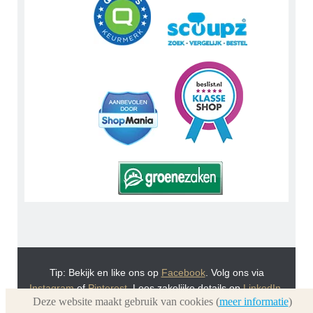
Tip: Bekijk en like ons op
Facebook
. Volg ons via
Instagram
of
Pinterest
. Lees zakelijke details op
LinkedIn
.
Deze website maakt gebruik van cookies (
meer informatie
)
Of bekijk Urnwebshop.nl instructie video's via
You Tube
.