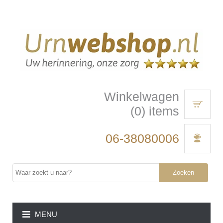
Winkelwagen
(0) items
06-38080006
Zoeken
MENU