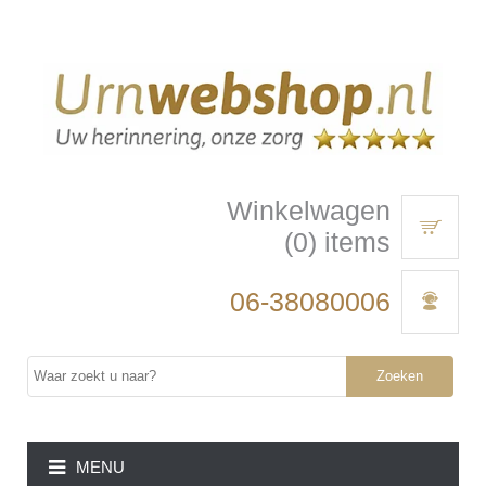
Winkelwagen
(0) items
06-38080006
Zoeken
MENU