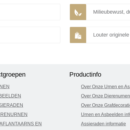
Milieubewust, d
Louter originel
tgroepen
Productinfo
NEN
Over Onze Urnen en As
BEELDEN
Over Onze Dierenurnen
SIERADEN
Over Onze Grafdecorati
ERENURNEN
Urnen en Asbeelden inf
AFLANTAARNS EN
Assieraden informatie