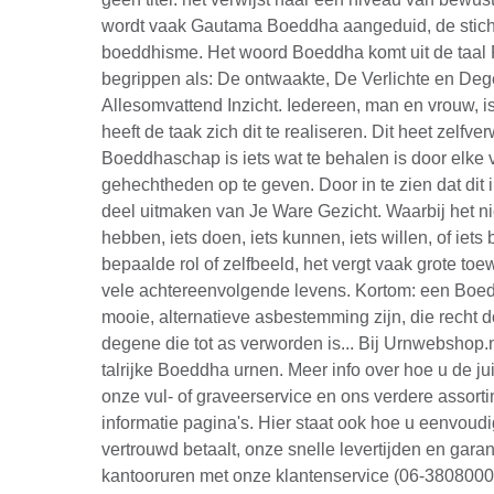
wordt vaak Gautama Boeddha aangeduid, de stich
boeddhisme. Het woord Boeddha komt uit de taal 
begrippen als: De ontwaakte, De Verlichte en De
Allesomvattend Inzicht. Iedereen, man en vrouw, 
heeft de taak zich dit te realiseren. Dit heet zelfve
Boeddhaschap is iets wat te behalen is door elke
gehechtheden op te geven. Door in te zien dat dit i
deel uitmaken van Je Ware Gezicht. Waarbij het nie
hebben, iets doen, iets kunnen, iets willen, of iets 
bepaalde rol of zelfbeeld, het vergt vaak grote to
vele achtereenvolgende levens. Kortom: een Boe
mooie, alternatieve asbestemming zijn, die recht 
degene die tot as verworden is... Bij Urnwebshop.n
talrijke Boeddha urnen. Meer info over hoe u de jui
onze vul- of graveerservice en ons verdere assort
informatie pagina's. Hier staat ook hoe u eenvoudig
vertrouwd betaalt, onze snelle levertijden en garant
kantooruren met onze klantenservice (06-38080006