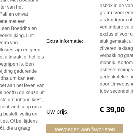
asbox in de vor
ter van het
gram). Voor een
Pali en omvat
als kinderurn of
gene met een
verlijmbare vulo
is een Boeddha en
exclusief voor 
rwerkelijking. Het
Extra informatie
:
stuk gemaakt ui
 vorm van
zilveren laklaag
llusies zijn en geen
verpakking gaa
t uitmaakt of het iets
monnik. Kortom:
begrijpen is. Een
asbestemmingsk
ewijding gedurende
gedenkplekje bi
ddha urn kan een
door Urnwebshop
doet aan het leven van
tube secondeli
l heeft u de keuze uit
ste urn-inhoud kiest,
iment vindt u op onze
€
39,00
Uw prijs:
 bestelt, veilig en
ies. Of bel tijdens
), die u graag
toevoegen aan favorieten