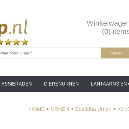
Winkelwage
(0) item
Zoeken
ASSIERADEN
DIERENURNEN
LANTAARNS EN
SERVICE /
❤
HOME
>
URNEN
>
Boeddha Urnen
>
KY10