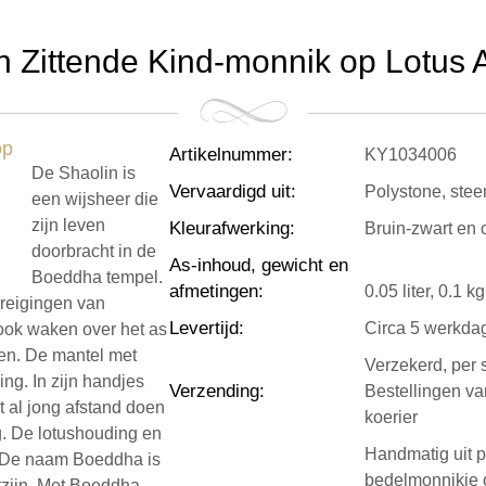
 Zittende Kind-monnik op Lotus As
Artikelnummer
:
KY1034006
De Shaolin is
Vervaardigd uit
:
Polystone, stee
een wijsheer die
zijn leven
Kleurafwerking
:
Bruin-zwart en 
doorbracht in de
As-inhoud, gewicht en
Boeddha tempel.
afmetingen
:
0.05 liter, 0.1 
dreigingen van
Levertijd
:
Circa 5 werkda
ook waken over het as
den. De mantel met
Verzekerd, per 
ing. In zijn handjes
Verzending
:
Bestellingen v
 al jong afstand doen
koerier
g. De lotushouding en
Handmatig uit p
d. De naam Boeddha is
bedelmonnikje 
stzijn. Met Boeddha