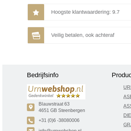
Hoogste klantwaardering: 9.7
Veilig betalen, ook achteraf
Bedrijfsinfo
Produc
UR
AS
Blauwstraat 63
AS
c
4651 GB Steenbergen
DI
A
+31 (0)6 -38080006
GR
info@urnwebshop.nl