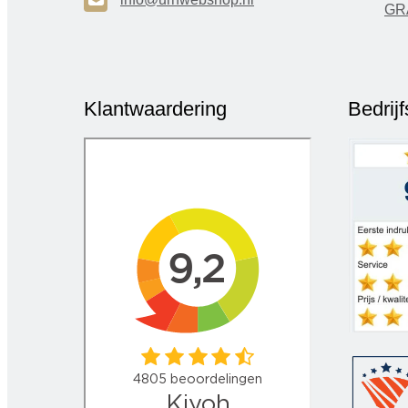
H
GR
Klantwaardering
Bedrij