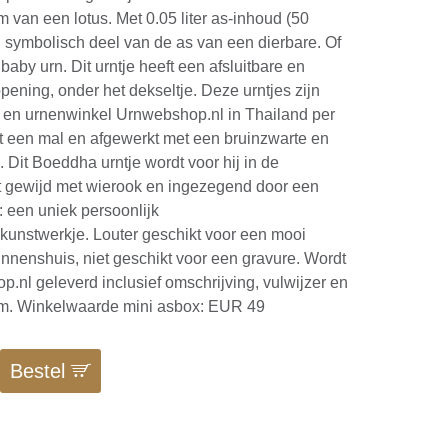
m van een lotus. Met 0.05 liter as-inhoud (50
 symbolisch deel van de as van een dierbare. Of
 baby urn. Dit urntje heeft een afsluitbare en
pening, onder het dekseltje. Deze urntjes zijn
u en urnenwinkel Urnwebshop.nl in Thailand per
t een mal en afgewerkt met een bruinzwarte en
. Dit Boeddha urntje wordt voor hij in de
t gewijd met wierook en ingezegend door een
 een uniek persoonlijk
unstwerkje. Louter geschikt voor een mooi
nnenshuis, niet geschikt voor een gravure. Wordt
.nl geleverd inclusief omschrijving, vulwijzer en
jm. Winkelwaarde mini asbox: EUR 49
Bestel