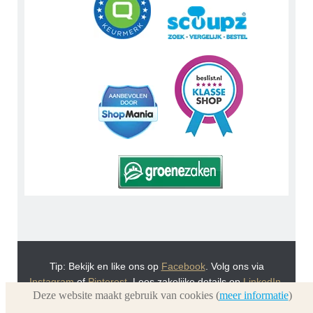
Tip: Bekijk en like ons op
Facebook
. Volg ons via
Instagram
of
Pinterest
. Lees zakelijke details op
LinkedIn
.
Deze website maakt gebruik van cookies (
meer informatie
)
Of bekijk Urnwebshop.nl instructie video's via
You Tube
.
En bezoek ook eens onze VoordeelWebWinkels