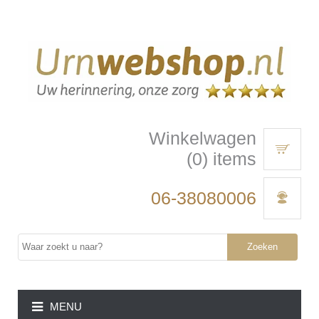
Winkelwagen
(0) items
06-38080006
Zoeken
MENU