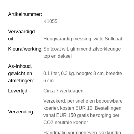
Artikelnummer
:
K1055
Vervaardigd
uit
:
Hoogwaardig messing, witte Softcoat
Kleurafwerking
:
Softcoat wit, glimmend zilverkleurige
top en deksel
As-inhoud,
gewicht en
0.1 liter, 0.3 kg. hoogte: 8 cm, breedte
afmetingen
:
6 cm
Levertijd
:
Circa 7 werkdagen
Verzekerd, per snelle en betrouwbare
koerier, kosten EUR 10. Bestellingen
Verzending
:
vanaf EUR 150 gratis bezorging per
CO2-neutrale koerier
Handmatig vormgegeven, vakkundig