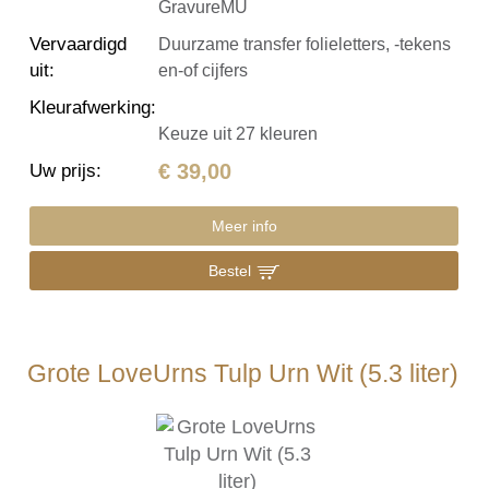
GravureMU
Vervaardigd
Duurzame transfer folieletters, -tekens
uit
:
en-of cijfers
Kleurafwerking
:
Keuze uit 27 kleuren
€ 39,00
Uw prijs
:
Meer info
Bestel
Grote LoveUrns Tulp Urn Wit (5.3 liter)