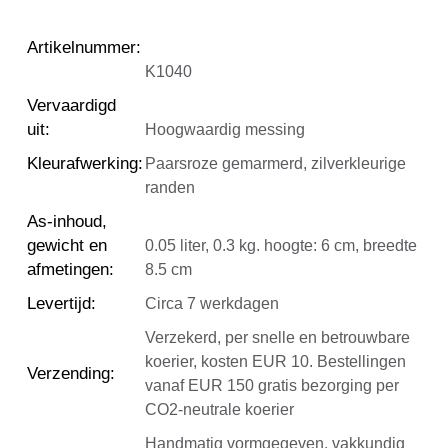
Artikelnummer
:
K1040
Vervaardigd
uit
:
Hoogwaardig messing
Kleurafwerking
:
Paarsroze gemarmerd, zilverkleurige
randen
As-inhoud,
gewicht en
0.05 liter, 0.3 kg. hoogte: 6 cm, breedte
afmetingen
:
8.5 cm
Levertijd
:
Circa 7 werkdagen
Verzekerd, per snelle en betrouwbare
koerier, kosten EUR 10. Bestellingen
Verzending
:
vanaf EUR 150 gratis bezorging per
CO2-neutrale koerier
Handmatig vormgegeven, vakkundig