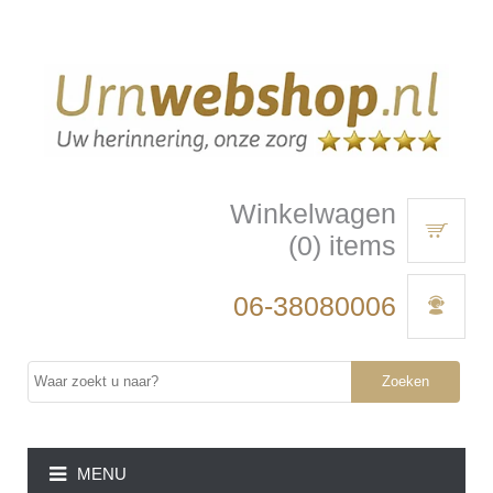
Winkelwagen
(0) items
06-38080006
Zoeken
MENU