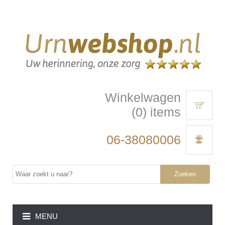
Winkelwagen
(0) items
06-38080006
Zoeken
MENU