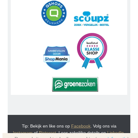
Tip: Bekijk en like ons op
Facebook
. Volg ons via
Instagram
of
Pinterest
. Lees zakelijke details op
LinkedIn
.