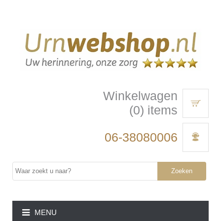
Winkelwagen
(0) items
06-38080006
Zoeken
MENU