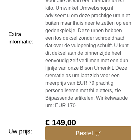
Voor alle as van een dierbare tot 95
kilo. Urnwinkel Urnwebshop.nl
adviseert u om deze prachtige urn niet
buiten maar thuis neer te zetten op een
gedenkplekje. Deze urnen hebben
Extra
een los deksel zonder schroefdraad,
informatie
:
dat over de vulopening schuift. U kunt
dit deksel aan de binnenzijde heel
eenvoudig zelf verlijmen met een dun
lijntje van onze Bison Urnenkit. Deze
crematie as urn laat zich voor een
meerprijs van EUR 79 prachtig
personaliseren met folieletters, zie
Bijpassende artikelen. Winkelwaarde
urn: EUR 170
€
149,00
Uw prijs:
Bestel