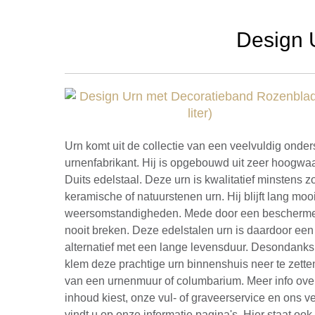
Design U
Urn komt uit de collectie van een veelvuldig onde
urnenfabrikant. Hij is opgebouwd uit zeer hoogwaa
Duits edelstaal. Deze urn is kwalitatief minstens 
keramische of natuurstenen urn. Hij blijft lang mooi,
weersomstandigheden. Mede door een beschermen
nooit breken. Deze edelstalen urn is daardoor een 
alternatief met een lange levensduur. Desondanks
klem deze prachtige urn binnenshuis neer te zetten
van een urnenmuur of columbarium. Meer info over 
inhoud kiest, onze vul- of graveerservice en ons v
vindt u op onze informatie pagina's. Hier staat oo