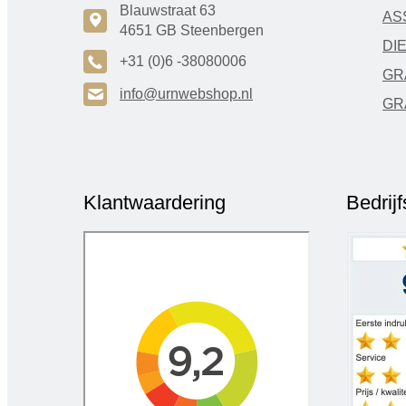
Blauwstraat 63
AS
c
4651 GB Steenbergen
DI
A
+31 (0)6 -38080006
GR
H
info@urnwebshop.nl
GR
Klantwaardering
Bedrij