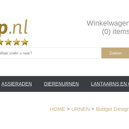
Winkelwage
(0) item
Zoeken
ASSIERADEN
DIERENURNEN
LANTAARNS EN
SERVICE /
❤
HOME
>
URNEN
>
Budget Desig