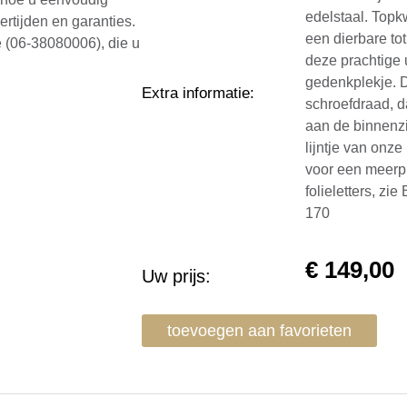
edelstaal. Topkw
vertijden en garanties.
een dierbare to
e (06-38080006), die u
deze prachtige 
gedenkplekje. 
Extra informatie
:
schroefdraad, da
aan de binnenzi
lijntje van onze
voor een meerpr
folieletters, z
170
€
149,00
Uw prijs:
toevoegen aan favorieten