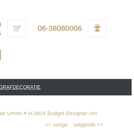
n
06-38080006
s
 GRAFDECORATIE
ner Urnen
>
H-3824 Budget Designer Urn
<<
vorige
volgende
>>