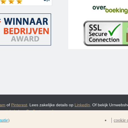
ram
of
Pinterest
. Lees zakelijke details op
LinkedIn
. Of bekijk Urnwebsho
rnwinkel.nl
en
Graflantaarn.nl
matie
)
cookie 