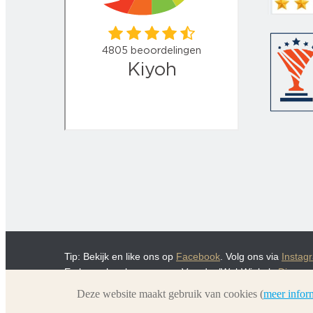
Tip: Bekijk en like ons op
Facebook
. Volg ons via
Instag
En bezoek ook eens onze VoordeelWebWinkels
Dierenu
Deze website maakt gebruik van cookies (
meer infor