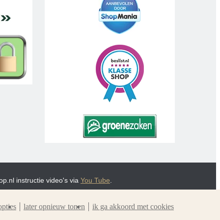
p.nl instructie video's via
You Tube
.
opties
later opnieuw tonen
ik ga akkoord met cookies