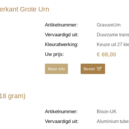
terkant Grote Urn
Artikelnummer
:
GravureUrn
Vervaardigd uit
:
Duurzame transfe
Kleurafwerking
:
Keuze uit 27 kl
€ 69,00
Uw prijs
:
Meer info
Bestel
(18 gram)
Artikelnummer
:
Bison-UK
Vervaardigd uit
:
Aluminium tube,