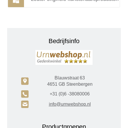
Bedrijfsinfo
Blauwstraat 63
c
4651 GB Steenbergen
A
+31 (0)6 -38080006
H
info@urnwebshop.nl
Productgroepen