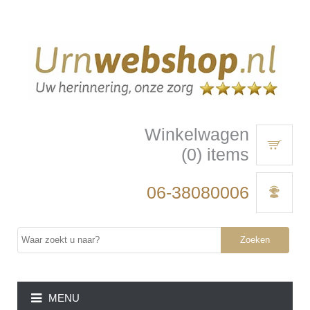
Winkelwagen
(0) items
06-38080006
Zoeken
MENU