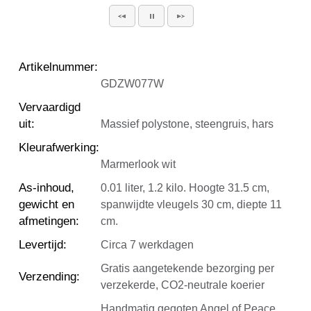
Artikelnummer
:
GDZW077W
Vervaardigd
uit
:
Massief polystone, steengruis, hars
Kleurafwerking
:
Marmerlook wit
As-inhoud,
0.01 liter, 1.2 kilo. Hoogte 31.5 cm,
gewicht en
spanwijdte vleugels 30 cm, diepte 11
afmetingen
:
cm.
Levertijd
:
Circa 7 werkdagen
Gratis aangetekende bezorging per
Verzending
:
verzekerde, CO2-neutrale koerier
Handmatig gegoten Angel of Peace