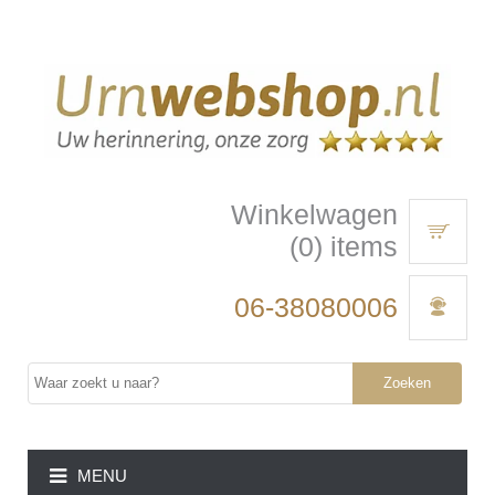
Winkelwagen
(0) items
06-38080006
Zoeken
MENU