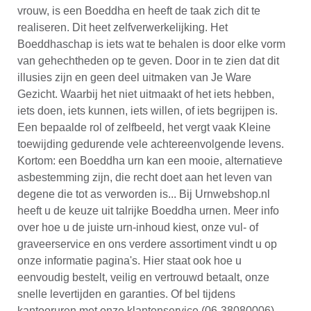
vrouw, is een Boeddha en heeft de taak zich dit te
realiseren. Dit heet zelfverwerkelijking. Het
Boeddhaschap is iets wat te behalen is door elke vorm
van gehechtheden op te geven. Door in te zien dat dit
illusies zijn en geen deel uitmaken van Je Ware
Gezicht. Waarbij het niet uitmaakt of het iets hebben,
iets doen, iets kunnen, iets willen, of iets begrijpen is.
Een bepaalde rol of zelfbeeld, het vergt vaak Kleine
toewijding gedurende vele achtereenvolgende levens.
Kortom: een Boeddha urn kan een mooie, alternatieve
asbestemming zijn, die recht doet aan het leven van
degene die tot as verworden is... Bij Urnwebshop.nl
heeft u de keuze uit talrijke Boeddha urnen. Meer info
over hoe u de juiste urn-inhoud kiest, onze vul- of
graveerservice en ons verdere assortiment vindt u op
onze informatie pagina's. Hier staat ook hoe u
eenvoudig bestelt, veilig en vertrouwd betaalt, onze
snelle levertijden en garanties. Of bel tijdens
kantooruren met onze klantenservice (06-38080006),