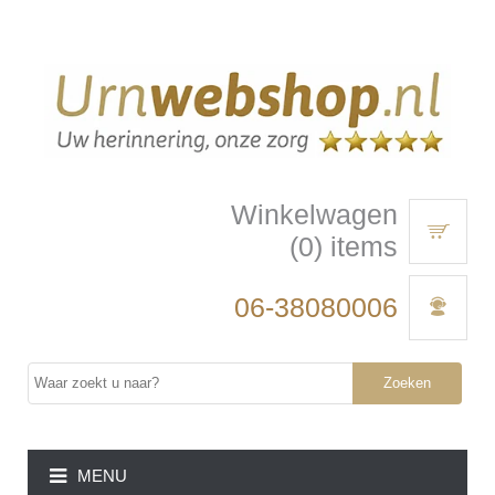
Winkelwagen
(0) items
06-38080006
Zoeken
MENU