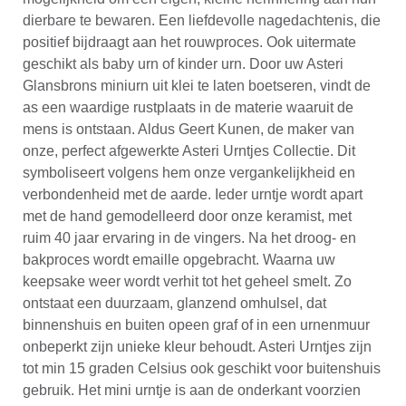
dierbare te bewaren. Een liefdevolle nagedachtenis, die
positief bijdraagt aan het rouwproces. Ook uitermate
geschikt als baby urn of kinder urn. Door uw Asteri
Glansbrons miniurn uit klei te laten boetseren, vindt de
as een waardige rustplaats in de materie waaruit de
mens is ontstaan. Aldus Geert Kunen, de maker van
onze, perfect afgewerkte Asteri Urntjes Collectie. Dit
symboliseert volgens hem onze vergankelijkheid en
verbondenheid met de aarde. Ieder urntje wordt apart
met de hand gemodelleerd door onze keramist, met
ruim 40 jaar ervaring in de vingers. Na het droog- en
bakproces wordt emaille opgebracht. Waarna uw
keepsake weer wordt verhit tot het geheel smelt. Zo
ontstaat een duurzaam, glanzend omhulsel, dat
binnenshuis en buiten opeen graf of in een urnenmuur
onbeperkt zijn unieke kleur behoudt. Asteri Urntjes zijn
tot min 15 graden Celsius ook geschikt voor buitenshuis
gebruik. Het mini urntje is aan de onderkant voorzien