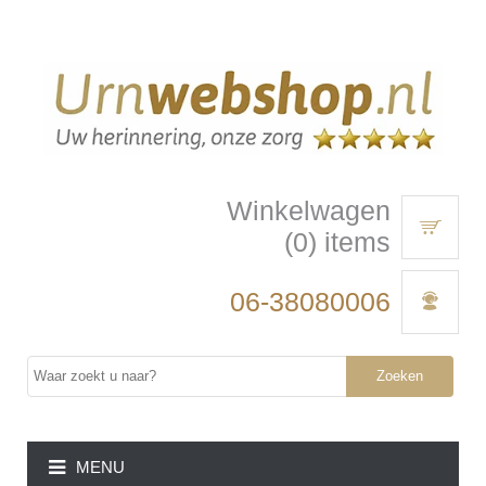
Winkelwagen
(0) items
06-38080006
Zoeken
MENU