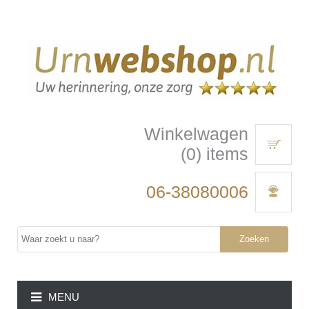
Winkelwagen
(0) items
06-38080006
Zoeken
MENU