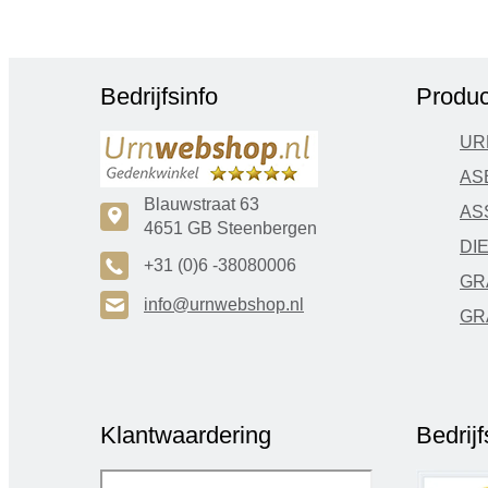
Bedrijfsinfo
Produc
UR
AS
Blauwstraat 63
AS
c
4651 GB Steenbergen
DI
A
+31 (0)6 -38080006
GR
H
info@urnwebshop.nl
GR
Klantwaardering
Bedrij