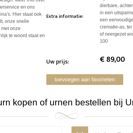
dierbare, achter
eerservice en ons
in een uitsparin
ina's. Hier staat ook
Extra informatie
:
een eenvoudige 
lt, onze snelle
crematie-as, te
n met onze
of neergezet w
lijk te woord staat en
100
€
89,00
Uw prijs:
toevoegen aan favorieten
n kopen of urnen bestellen bij 