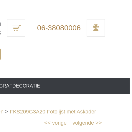
n
06-38080006
s
 GRAFDECORATIE
en
>
FKS209G3A20 Fotolijst met Askader
<<
vorige
volgende
>>