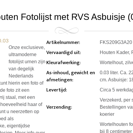
uten Fotolijst met RVS Asbuisje (0.
Artikelnummer
:
FKS209G3A20
Onze exclusieve,
Vervaardigd uit
:
Houten Kader, 
ultramoderne
Kleurafwerking
:
fotolijst urnen zijn
Wortelhout, zilv
van degelijk
As-inhoud, gewicht en
0.03 liter. Ca. 2
Nederlands
afmetingen
:
cm. Asbuisje: 1
unt hierin een foto of
Levertijd
:
Circa 5 werkda
de foto zit een
ij staal, met een
Verzekerd, per 
 hoeveelheid haar of
Verzending
:
Bestellingen v
kunt u neerzetten op
koerier
oed als
Wortelhouten fot
e, eigentijdse
bij 8 centimeter
esign. Meer info over