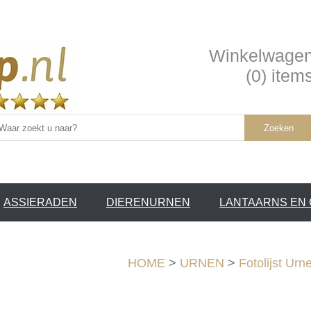
Winkelwage
(0) item
Zoeken
ASSIERADEN
DIERENURNEN
LANTAARNS EN
SERVICE /
❤
HOME
>
URNEN
>
Fotolijst Urn