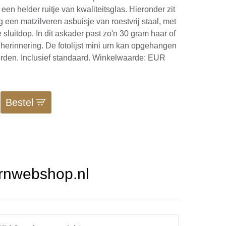
 een helder ruitje van kwaliteitsglas. Hieronder zit
g een matzilveren asbuisje van roestvrij staal, met
sluitdop. In dit askader past zo'n 30 gram haar of
r herinnering. De fotolijst mini urn kan opgehangen
orden. Inclusief standaard. Winkelwaarde: EUR
Bestel
Urnwebshop.nl