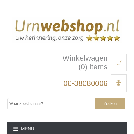
Winkelwagen
(0) items
06-38080006
Zoeken
MENU