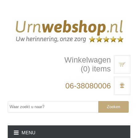
Winkelwagen
(0) items
06-38080006
Zoeken
MENU