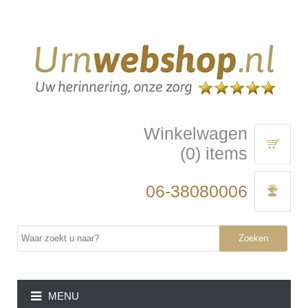
Winkelwagen
(0) items
06-38080006
Zoeken
MENU