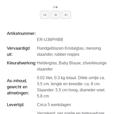
Artikelnummer
:
ER-U36PHBB
Vervaardigd
Handgeblazen Kristalglas, messing
uit
:
staander, rubber nopjes
Kleurafwerking
:
Helderglas, Baby Blauw, zilverkleurige
staander
0.02 liter, 0.3 kg totaal. Dikte urntje ca.
As-inhoud,
3.5 cm, lengte en breedte: ca. 8 cm.
gewicht en
Staander: 5.5 cm hoog, diameter voet:
afmetingen
:
5.8 cm
Levertijd
:
Circa 5 werkdagen
Verzekerd, per snelle en betrouwbare