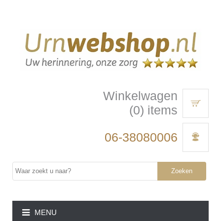
Winkelwagen
(0) items
06-38080006
Zoeken
MENU