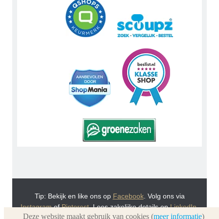
Tip: Bekijk en like ons op
Facebook
. Volg ons via
Instagram
of
Pinterest
. Lees zakelijke details op
LinkedIn
.
Deze website maakt gebruik van cookies (
meer informatie
)
Of bekijk Urnwebshop.nl instructie video's via
You Tube
.