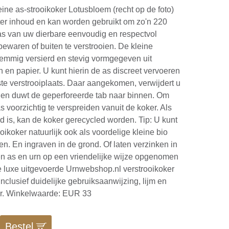
eine as-strooikoker Lotusbloem (recht op de foto)
liter inhoud en kan worden gebruikt om zo'n 220
as van uw dierbare eenvoudig en respectvol
bewaren of buiten te verstrooien. De kleine
stemmig versierd en stevig vormgegeven uit
n en papier. U kunt hierin de as discreet vervoeren
e verstrooiplaats. Daar aangekomen, verwijdert u
 en duwt de geperforeerde tab naar binnen. Om
s voorzichtig te verspreiden vanuit de koker. Als
id is, kan de koker gerecycled worden. Tip: U kunt
oikoker natuurlijk ook als voordelige kleine bio
en. En ingraven in de grond. Of laten verzinken in
n as en urn op een vriendelijke wijze opgenomen
De luxe uitgevoerde Urnwebshop.nl verstrooikoker
nclusief duidelijke gebruiksaanwijzing, lijm en
r. Winkelwaarde: EUR 33
Bestel