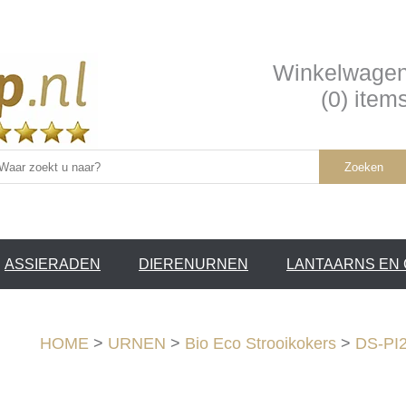
Winkelwage
(0) item
Zoeken
ASSIERADEN
DIERENURNEN
LANTAARNS EN
SERVICE /
❤
HOME
>
URNEN
>
Bio Eco Strooikokers
>
DS-PI2