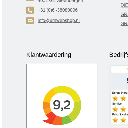
4651 GB Steenbergen
DI
A
+31 (0)6 -38080006
GR
H
info@urnwebshop.nl
GR
Klantwaardering
Bedrij