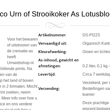
co Urn of Strooikoker As Lotusbloe
Artikelnummer
:
DS-PI22S
Voor het bewaren
Vervaardigd uit
:
Organisch Kart
of uitstrooien van
Kleurafwerking
:
de crematie-as
Groen en lichtr
heeft
As-inhoud, gewicht en
Urnwebshop.nl
afmetingen
:
0.2 liter, 0.1 k
hillende prints. Na
Levertijd
:
Circa 7 werkda
ken van de
op het land of boven
Verzekerd, per 
r in 2 formaten. Mocht
Verzending
:
Bestellingen v
rint zoeken, neem
koerier
. Meer info over hoe u
Deze prachtige 
vice en ons verdere
procent biologis
ier staat ook hoe u