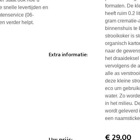
formaten. De kl
e snelle levertijden en
heeft ruim 0.2 
ntenservice (06-
gram crematie-
en verder helpt.
binnenshuis te 
strooikoker is 
organisch karto
naar de gewenst
Extra informatie
:
het draaideksel
vervolgens de a
alle as verstroo
deze kleine stro
eco urn gebruik
water. Zo worde
in het milieu. 
wordt geleverd i
een naamsticke
€
29,00