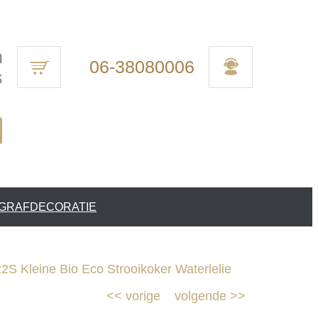
n
06-38080006
s
 GRAFDECORATIE
2S Kleine Bio Eco Strooikoker Waterlelie
<<
vorige
volgende
>>