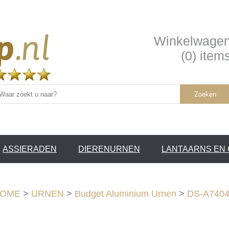
Winkelwage
(0) item
Zoeken
ASSIERADEN
DIERENURNEN
LANTAARNS EN
SERVICE /
❤
OME
>
URNEN
>
Budget Aluminium Urnen
>
DS-A7404