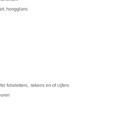
rt, hoogglans
r folieletters, -tekens en-of cijfers
euren