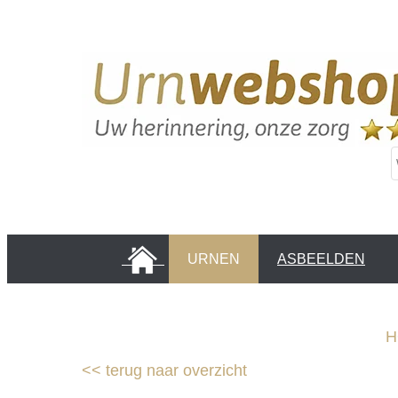
HOME
URNEN
ASBEELDEN
INFORMATIE PAGINA'S
KLANTEN
H
<<
terug naar overzicht