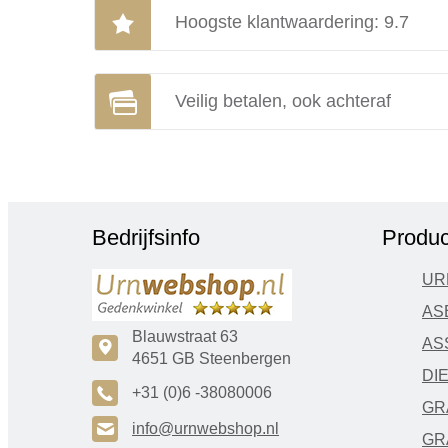
Hoogste klantwaardering: 9.7
Veilig betalen, ook achteraf
Bedrijfsinfo
Produc
UR
AS
Blauwstraat 63
AS
c
4651 GB Steenbergen
DI
A
+31 (0)6 -38080006
GR
H
info@urnwebshop.nl
GR