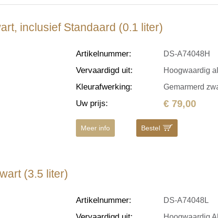
 inclusief Standaard (0.1 liter)
Artikelnummer
:
DS-A74048H
Vervaardigd uit
:
Hoogwaardig al
Kleurafwerking
:
Gemarmerd zwart
€ 79,00
Uw prijs
:
Meer info
Bestel
t (3.5 liter)
Artikelnummer
:
DS-A74048L
Vervaardigd uit
:
Hoogwaardig A