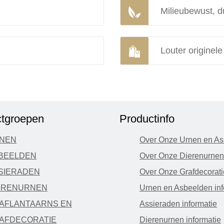
Milieubewust, d
Louter originel
tgroepen
Productinfo
NEN
Over Onze Urnen en As
BEELDEN
Over Onze Dierenurnen
SIERADEN
Over Onze Grafdecorati
ERENURNEN
Urnen en Asbeelden inf
AFLANTAARNS EN
Assieraden informatie
AFDECORATIE
Dierenurnen informatie