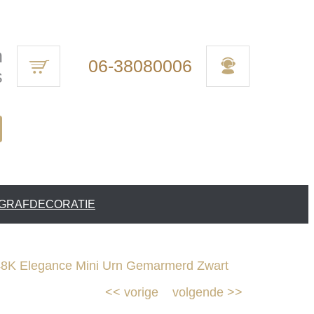
n
06-38080006
s
 GRAFDECORATIE
8K Elegance Mini Urn Gemarmerd Zwart
<<
vorige
volgende
>>