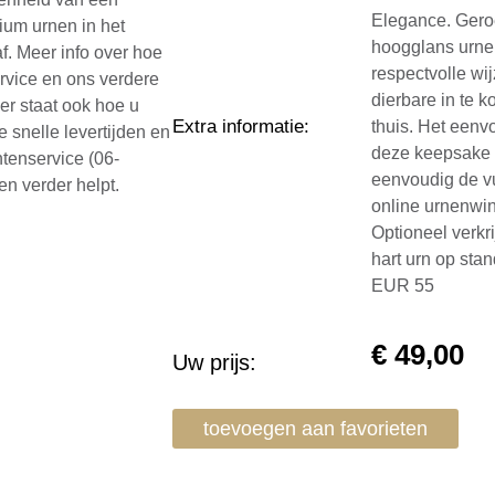
Elegance. Geroe
nium urnen in het
hoogglans urnen
f. Meer info over hoe
respectvolle w
ervice en ons verdere
dierbare in te 
ier staat ook hoe u
Extra informatie
:
thuis. Het eenv
e snelle levertijden en
deze keepsake u
ntenservice (06-
eenvoudig de v
en verder helpt.
online urnenwi
Optioneel verkr
hart urn op sta
EUR 55
€
49,00
Uw prijs:
toevoegen aan favorieten