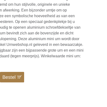
md om hun stijlvolle, originele en unieke
 afwerking. Een bijzonder urntje om op
ijze een symbolische hoeveelheid as van een
koesteren. Op een speciaal gedenkplekje bij u
oudig te openen aluminium schroefdekseltje van
rn bevindt zich aan de bovenzijde en dicht
ulopening. Deze aluminium mini urn wordt door
nkel Urnwebshop.nl geleverd in een bewaarzakje.
ijgbaar zijn een bijpassende grote urn en een mini
ndaard (tegen meerprijs). Winkelwaarde mini urn:
Bestel