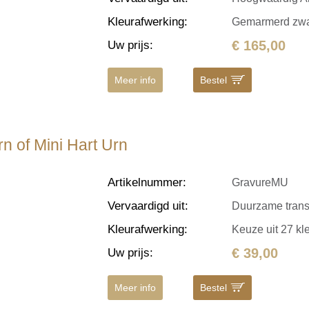
Kleurafwerking
:
Gemarmerd zwa
€ 165,00
Uw prijs
:
Meer info
Bestel
rn of Mini Hart Urn
Artikelnummer
:
GravureMU
Vervaardigd uit
:
Duurzame transfe
Kleurafwerking
:
Keuze uit 27 kl
€ 39,00
Uw prijs
:
Meer info
Bestel