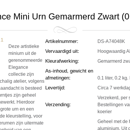
ce Mini Urn Gemarmerd Zwart (0.1
Artikelnummer
:
DS-A74048K
Deze artistieke
Vervaardigd uit
:
Hoogwaardig A
miniurn uit de
gerenommeerde
Kleurafwerking
:
Gemarmerd zwa
Elegance
As-inhoud, gewicht en
collectie zijn
afmetingen
:
0.1 liter, 0.2 k
halig atelier, volgens
Levertijd
:
Circa 7 werkda
 aandacht is besteed
ntjes zijn geheel
Verzekerd, per 
gewerkt. Hierdoor
Verzending
:
Bestellingen v
 grote urn en een
koerier
de kleurstelling, voor
Geheel met de 
rurnen zijn uitermate
aluminium. Uit
tenheid van een