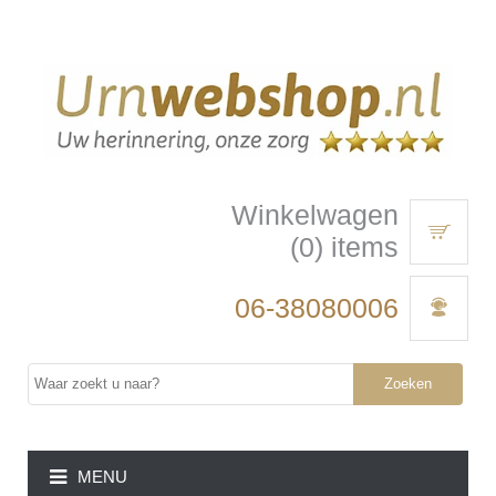
Winkelwagen
(0) items
06-38080006
Zoeken
MENU