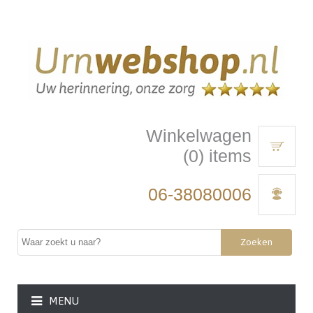
Winkelwagen
(0) items
06-38080006
Zoeken
MENU