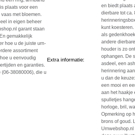
en biedt plaats
is plaats voor een
dierbare tot ca.
een vaas met bloemen.
herinneringsbox
eel in eigen beheer
kunt koesteren
shop.nl garant staan
als gedenkhoekj
 En gemakkelijk
andere dierbare
r hoe u de juiste urn-
houder is zo on
erdere assortiment
ophangen. De s
k hoe u eenvoudig
Extra informatie
:
asdeel, een as
vertijden en garanties.
herinnering aan
e (06-38080006), die u
u dan de keuze:
een mooi en eer
aan het haakje 
spulletjes hange
horloge, bril, w
Opmerking op he
brons of goud. 
Urnwebshop.nl z