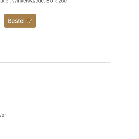
tratief. Winkelwaarde: EUR 260
Bestel
ver