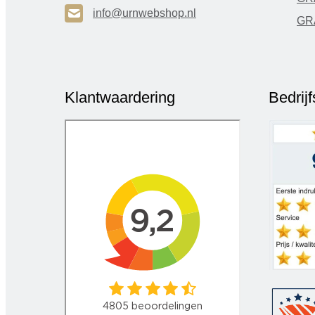
H
info@urnwebshop.nl
GR
Klantwaardering
Bedrij