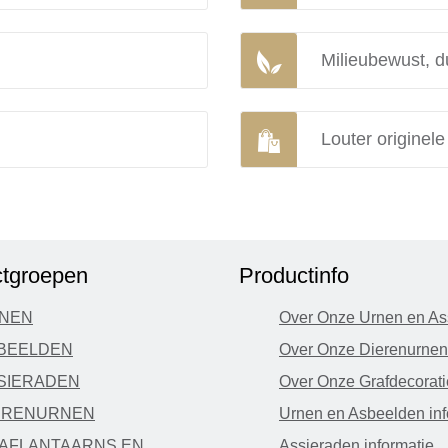
Milieubewust, d
Louter originel
tgroepen
Productinfo
NEN
Over Onze Urnen en As
BEELDEN
Over Onze Dierenurnen
SIERADEN
Over Onze Grafdecorati
ERENURNEN
Urnen en Asbeelden inf
AFLANTAARNS EN
Assieraden informatie