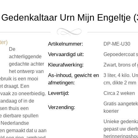
 Gedenkaltaar Urn Mijn Engeltje (3 
Artikelnummer
:
DP-ME-U30
De
Vervaardigd uit
:
Gepoedercoat s
achterliggende
gedachte achter
Kleurafwerking
:
Zwart, brons of
het ontwerp van
As-inhoud, gewicht en
3 liter, 4 kilo.
bruik is een mooi
afmetingen
:
cm, dikte 2 mm
et draagt. Een
Levertijd
:
Circa 2 weken
 vaak zo oneerbiedig.
vandaag of in de
Gratis aangete
Verzending
:
en thuis een
koerier
e dierbare spullen
Unieke gedenkal
e Nederlandse
gepast uw dierba
en gemaakt dat u aan
herinneringshou
eld een ring, armband