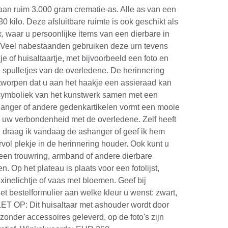
 aan ruim 3.000 gram crematie-as. Alle as van een
 80 kilo. Deze afsluitbare ruimte is ook geschikt als
, waar u persoonlijke items van een dierbare in
. Veel nabestaanden gebruiken deze urn tevens
e of huisaltaartje, met bijvoorbeeld een foto en
 spulletjes van de overledene. De herinnering
tworpen dat u aan het haakje een assieraad kan
ymboliek van het kunstwerk samen met een
hanger of andere gedenkartikelen vormt een mooie
 uw verbondenheid met de overledene. Zelf heeft
 draag ik vandaag de ashanger of geef ik hem
vol plekje in de herinnering houder. Ook kunt u
een trouwring, armband of andere dierbare
n. Op het plateau is plaats voor een fotolijst,
axinelichtje of vaas met bloemen. Geef bij
t bestelformulier aan welke kleur u wenst: zwart,
LET OP: Dit huisaltaar met ashouder wordt door
onder accessoires geleverd, op de foto's zijn