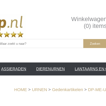
Winkelwage
(0) item
Zoeken
ASSIERADEN
DIERENURNEN
LANTAARNS EN
SERVICE /
❤
HOME
>
URNEN
>
Gedenkartikelen
>
DP-ME-U3