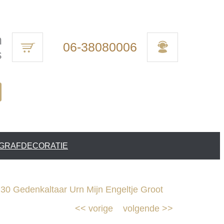
n
06-38080006
s
 GRAFDECORATIE
0 Gedenkaltaar Urn Mijn Engeltje Groot
<<
vorige
volgende
>>