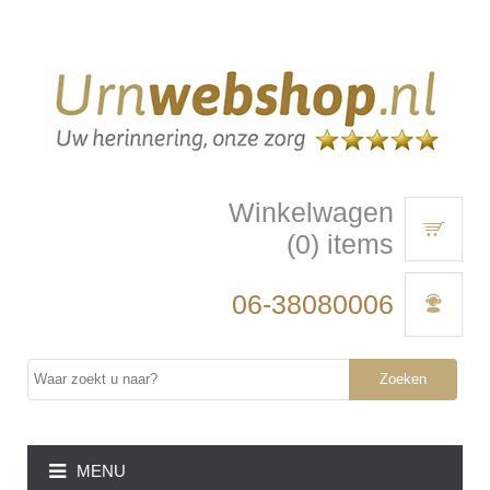
Winkelwagen
(0) items
06-38080006
Zoeken
MENU