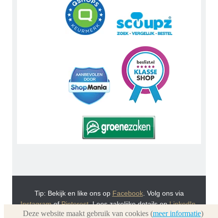
Tip: Bekijk en like ons op
Facebook
. Volg ons via
Instagram
of
Pinterest
. Lees zakelijke details op
LinkedIn
.
Deze website maakt gebruik van cookies (
meer informatie
)
Of bekijk Urnwebshop.nl instructie video's via
You Tube
.