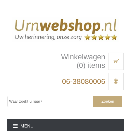
Winkelwagen
(0) items
06-38080006
Zoeken
MENU