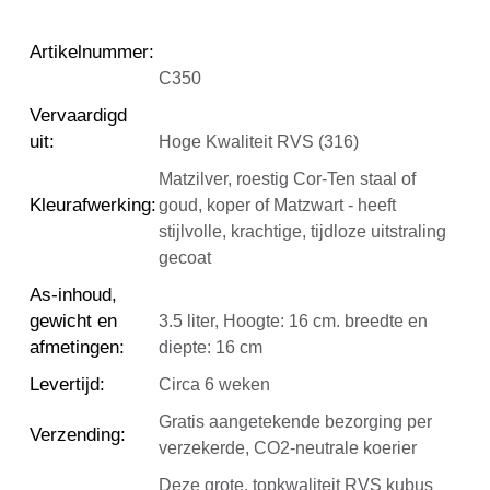
Artikelnummer
:
C350
Vervaardigd
uit
:
Hoge Kwaliteit RVS (316)
Matzilver, roestig Cor-Ten staal of
Kleurafwerking
:
goud, koper of Matzwart - heeft
stijlvolle, krachtige, tijdloze uitstraling
gecoat
As-inhoud,
gewicht en
3.5 liter, Hoogte: 16 cm. breedte en
afmetingen
:
diepte: 16 cm
Levertijd
:
Circa 6 weken
Gratis aangetekende bezorging per
Verzending
:
verzekerde, CO2-neutrale koerier
Deze grote, topkwaliteit RVS kubus