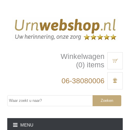
Winkelwagen
(0) items
06-38080006
Zoeken
MENU