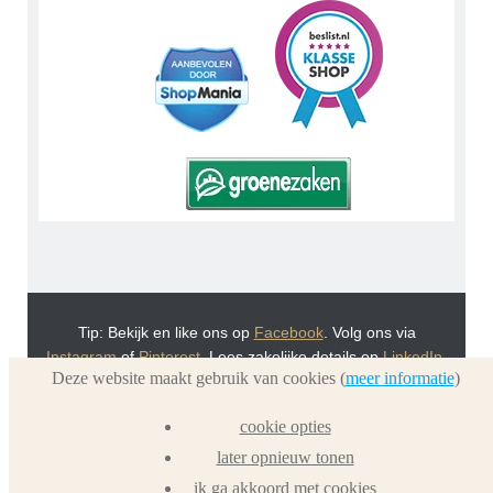
Tip: Bekijk en like ons op
Facebook
. Volg ons via
Instagram
of
Pinterest
. Lees zakelijke details op
LinkedIn
.
Deze website maakt gebruik van cookies (
meer informatie
)
Of bekijk Urnwebshop.nl instructie video's via
You Tube
.
En bezoek ook eens onze VoordeelWebWinkels
cookie opties
Dierenurnwinkel.nl
en
Graflantaarn.nl
later opnieuw tonen
ik ga akkoord met cookies