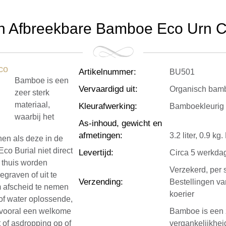
h Afbreekbare Bamboe Eco Urn Cili
Artikelnummer
:
BU501
Bamboe is een
Vervaardigd uit
:
Organisch bam
zeer sterk
materiaal,
Kleurafwerking
:
Bamboekleurig
waarbij het
As-inhoud, gewicht en
afmetingen
:
3.2 liter, 0.9 k
nen als deze in de
Eco Burial niet direct
Levertijd
:
Circa 5 werkda
 thuis worden
Verzekerd, per 
egraven of uit te
Verzending
:
Bestellingen v
m afscheid te nemen
koerier
 of water oplossende,
t vooral een welkome
Bamboe is een z
t of asdropping op of
vergankelijkhei