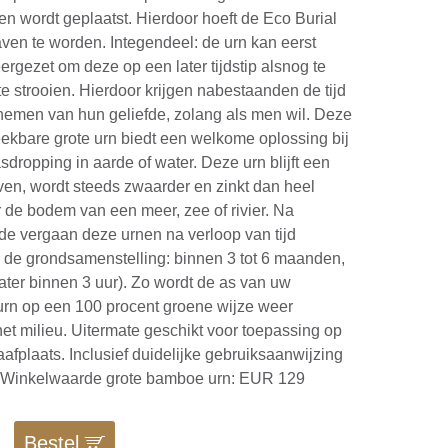
ten wordt geplaatst. Hierdoor hoeft de Eco Burial
raven te worden. Integendeel: de urn kan eerst
ergezet om deze op een later tijdstip alsnog te
te strooien. Hierdoor krijgen nabestaanden de tijd
nemen van hun geliefde, zolang als men wil. Deze
eekbare grote urn biedt een welkome oplossing bij
asdropping in aarde of water. Deze urn blijft een
ijven, wordt steeds zwaarder en zinkt dan heel
r de bodem van een meer, zee of rivier. Na
rde vergaan deze urnen na verloop van tijd
n de grondsamenstelling: binnen 3 tot 6 maanden,
water binnen 3 uur). Zo wordt de as van uw
urn op een 100 procent groene wijze weer
t milieu. Uitermate geschikt voor toepassing op
afplaats. Inclusief duidelijke gebruiksaanwijzing
. Winkelwaarde grote bamboe urn: EUR 129
Bestel