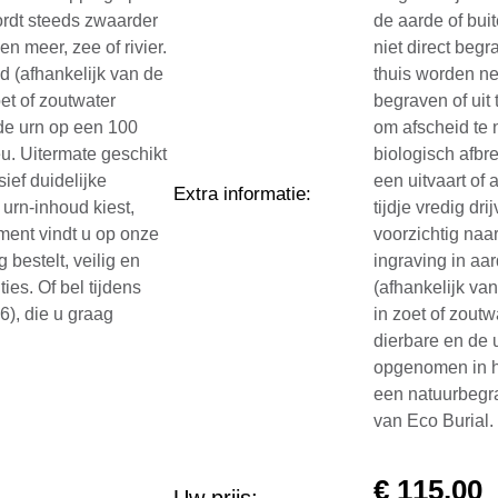
 wordt steeds zwaarder
de aarde of bui
n meer, zee of rivier.
niet direct beg
jd (afhankelijk van de
thuis worden ne
et of zoutwater
begraven of uit 
 de urn op een 100
om afscheid te 
u. Uitermate geschikt
biologisch afbr
ief duidelijke
een uitvaart of 
Extra informatie
:
 urn-inhoud kiest,
tijdje vredig dr
iment vindt u op onze
voorzichtig naa
 bestelt, veilig en
ingraving in aa
ies. Of bel tijdens
(afhankelijk va
), die u graag
in zoet of zout
dierbare en de 
opgenomen in he
een natuurbegra
van Eco Burial
€
115,00