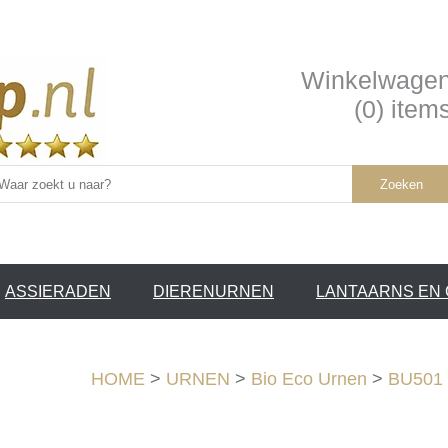
Winkelwage
(0) item
Zoeken
ASSIERADEN
DIERENURNEN
LANTAARNS EN
SERVICE
HOME
>
URNEN
>
Bio Eco Urnen
>
BU501 