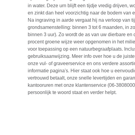
in water. Deze urn blijft een tijdje vredig drijven,
en zinkt dan heel voorzichtig naar de bodem van ee
Na ingraving in aarde vergaat hij na verloop van ti
grondsamenstelling: binnen 3 tot 6 maanden, in zo
binnen 3 uur). Zo wordt de as van uw dierbare en
procent groene wijze weer opgenomen in het milie
voor toepassing op een natuurbegraafplaats. Inclus
gebruiksaanwijzing. Meer info over hoe u de juiste
onze vul- of graveerservice en ons verdere assort
informatie pagina's. Hier staat ook hoe u eenvoudig
vertrouwd betaalt, onze snelle levertijden en garant
kantooruren met onze klantenservice (06-38080006
persoonlijk te woord staat en verder helpt.