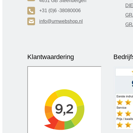
4651 GB Steenbergen
DI
A
+31 (0)6 -38080006
GR
H
info@urnwebshop.nl
GR
Klantwaardering
Bedrij