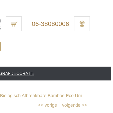
n
06-38080006
s
 GRAFDECORATIE
Biologisch Afbreekbare Bamboe Eco Urn
<<
vorige
volgende
>>