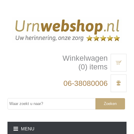
Winkelwagen
(0) items
06-38080006
Zoeken
MENU