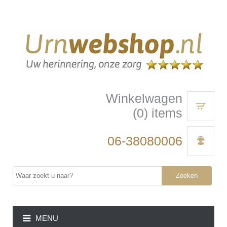
Winkelwagen
(0) items
06-38080006
Zoeken
MENU