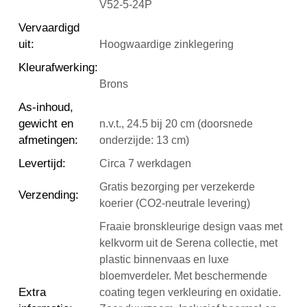
V52-5-24P
Vervaardigd
uit
:
Hoogwaardige zinklegering
Kleurafwerking
:
Brons
As-inhoud,
gewicht en
n.v.t., 24.5 bij 20 cm (doorsnede
afmetingen
:
onderzijde: 13 cm)
Levertijd
:
Circa 7 werkdagen
Gratis bezorging per verzekerde
Verzending
:
koerier (CO2-neutrale levering)
Fraaie bronskleurige design vaas met
kelkvorm uit de Serena collectie, met
plastic binnenvaas en luxe
bloemverdeler. Met beschermende
Extra
coating tegen verkleuring en oxidatie.