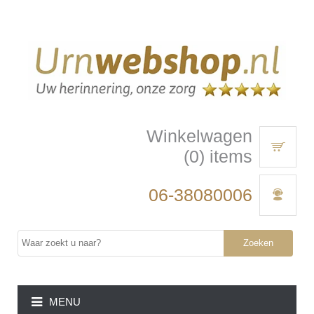
Winkelwagen
(0) items
06-38080006
Zoeken
MENU