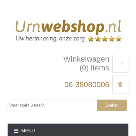
Winkelwagen
(0) items
06-38080006
Zoeken
MENU