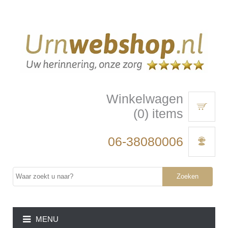
Winkelwagen
(0) items
06-38080006
Zoeken
MENU