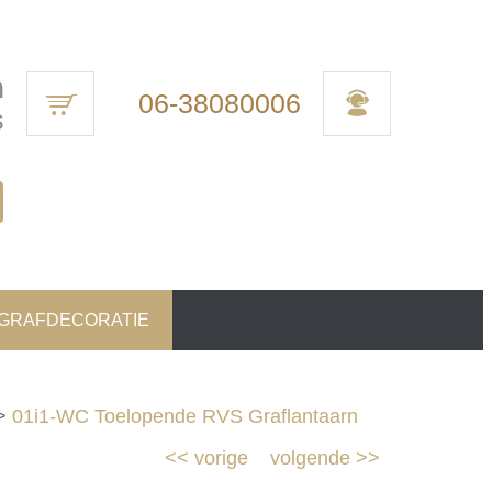
n
06-38080006
s
 GRAFDECORATIE
>
01i1-WC Toelopende RVS Graflantaarn
<<
vorige
volgende
>>