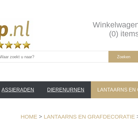
Winkelwage
(0) item
Zoeken
ASSIERADEN
DIERENURNEN
LANTAARNS EN
SERVICE /
❤
HOME
>
LANTAARNS EN GRAFDECORATIE