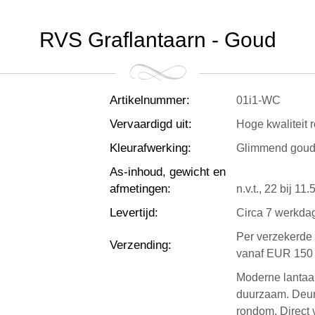
RVS Graflantaarn - Goud
Artikelnummer
:
01i1-WC
Vervaardigd uit
:
Hoge kwaliteit r
Kleurafwerking
:
Glimmend gou
As-inhoud, gewicht en
afmetingen
:
n.v.t., 22 bij 11
Levertijd
:
Circa 7 werkda
Per verzekerde 
Verzending
:
vanaf EUR 150 g
Moderne lantaar
duurzaam. Deurt
rondom. Direct v