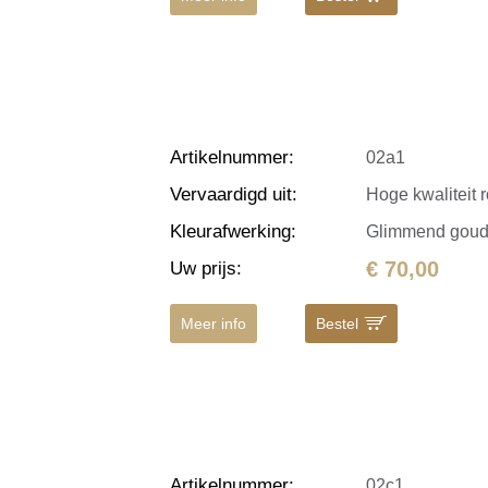
Artikelnummer
:
02a1
Vervaardigd uit
:
Hoge kwaliteit r
Kleurafwerking
:
Glimmend gou
€ 70,00
Uw prijs
:
Meer info
Bestel
Artikelnummer
:
02c1