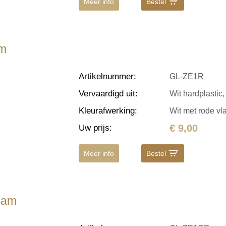
Meer info
Bestel
am
Artikelnummer
:
GL-ZE1R
Vervaardigd uit
:
Wit hardplastic,
Kleurafwerking
:
Wit met rode v
€ 9,00
Uw prijs
:
Meer info
Bestel
lam