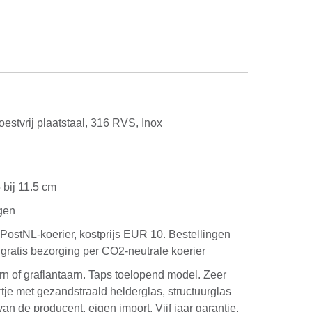
oestvrij plaatstaal, 316 RVS, Inox
d
.5 bij 11.5 cm
gen
PostNL-koerier, kostprijs EUR 10. Bestellingen
ratis bezorging per CO2-neutrale koerier
n of graflantaarn. Taps toelopend model. Zeer
je met gezandstraald helderglas, structuurglas
an de producent, eigen import. Vijf jaar garantie.