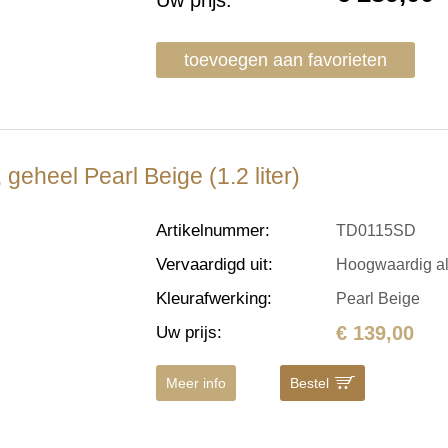
Uw prijs:
toevoegen aan favorieten
geheel Pearl Beige (1.2 liter)
Artikelnummer
:
TD0115SD
Vervaardigd uit
:
Hoogwaardig a
Kleurafwerking
:
Pearl Beige
€ 139,00
Uw prijs
:
Meer info
Bestel