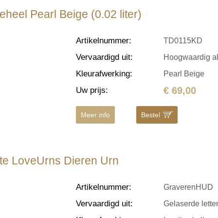
heel Pearl Beige (0.02 liter)
Artikelnummer
:
TD0115KD
Vervaardigd uit
:
Hoogwaardig a
Kleurafwerking
:
Pearl Beige
€ 69,00
Uw prijs
:
Meer info
Bestel
ote LoveUrns Dieren Urn
Artikelnummer
:
GraverenHUD
Vervaardigd uit
:
Gelaserde letter