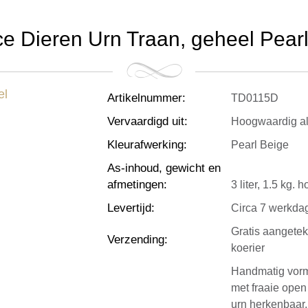
e Dieren Urn Traan, geheel Pearl B
Artikelnummer
:
TD0115D
Vervaardigd uit
:
Hoogwaardig a
Kleurafwerking
:
Pearl Beige
As-inhoud, gewicht en
afmetingen
:
3 liter, 1.5 kg.
Levertijd
:
Circa 7 werkda
Gratis aangete
Verzending
:
koerier
Handmatig vorm
met fraaie open
urn herkenbaar,