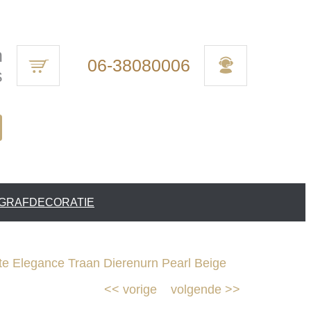
n
06-38080006
s
 GRAFDECORATIE
e Elegance Traan Dierenurn Pearl Beige
<<
vorige
volgende
>>