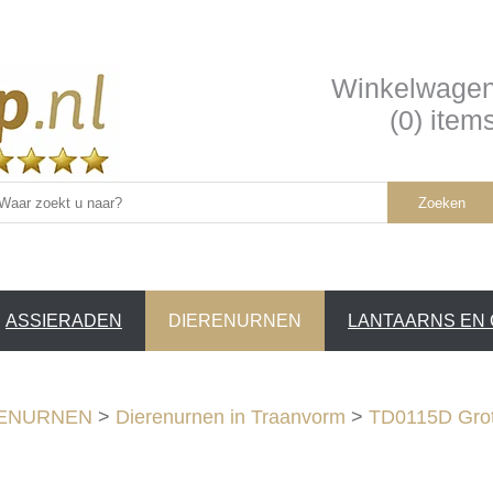
Winkelwage
(0) item
Zoeken
ASSIERADEN
DIERENURNEN
LANTAARNS EN
SERVICE /
❤
ENURNEN
>
Dierenurnen in Traanvorm
>
TD0115D Grot