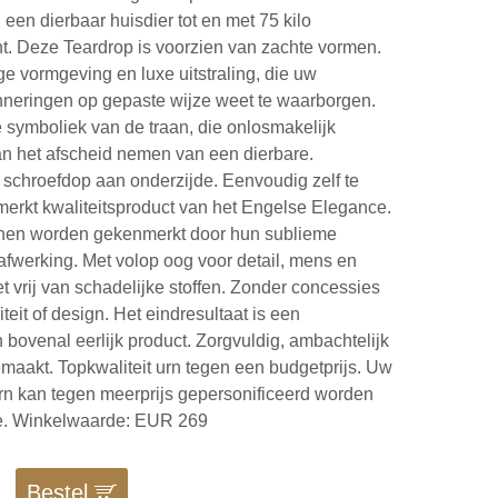
 een dierbaar huisdier tot en met 75 kilo
t. Deze Teardrop is voorzien van zachte vormen.
ge vormgeving en luxe uitstraling, die uw
nneringen op gepaste wijze weet te waarborgen.
 symboliek van de traan, die onlosmakelijk
n het afscheid nemen van een dierbare.
schroefdop aan onderzijde. Eenvoudig zelf te
erkt kwaliteitsproduct van het Engelse Elegance.
nen worden gekenmerkt door hun sublieme
fwerking. Met volop oog voor detail, mens en
t vrij van schadelijke stoffen. Zonder concessies
teit of design. Het eindresultaat is een
bovenal eerlijk product. Zorgvuldig, ambachtelijk
emaakt. Topkwaliteit urn tegen een budgetprijs. Uw
urn kan tegen meerprijs gepersonificeerd worden
e. Winkelwaarde: EUR 269
Bestel