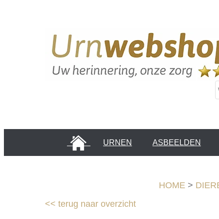
HOME
URNEN
ASBEELDEN
INFORMATIE PAGINA'S
KLANTEN
HOME
>
DIER
<<
terug naar overzicht