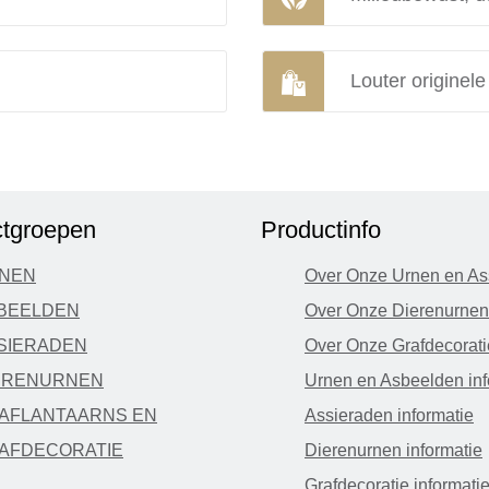
Louter originel
tgroepen
Productinfo
NEN
Over Onze Urnen en As
BEELDEN
Over Onze Dierenurnen
SIERADEN
Over Onze Grafdecorati
ERENURNEN
Urnen en Asbeelden inf
AFLANTAARNS EN
Assieraden informatie
AFDECORATIE
Dierenurnen informatie
Grafdecoratie informati