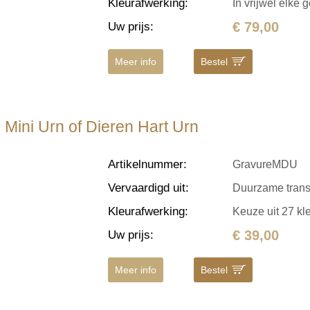
Kleurafwerking
:
In vrijwel elke 
€ 79,00
Uw prijs
:
Meer info
Bestel
 Mini Urn of Dieren Hart Urn
Artikelnummer
:
GravureMDU
Vervaardigd uit
:
Duurzame transfe
Kleurafwerking
:
Keuze uit 27 kl
€ 39,00
Uw prijs
:
Meer info
Bestel