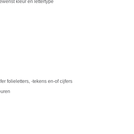
gewenst kleur en lettertype
r folieletters, -tekens en-of cijfers
euren