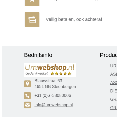
Veilig betalen, ook achteraf
Bedrijfsinfo
Produc
UR
AS
Blauwstraat 63
AS
c
4651 GB Steenbergen
DI
A
+31 (0)6 -38080006
GR
H
info@urnwebshop.nl
GR