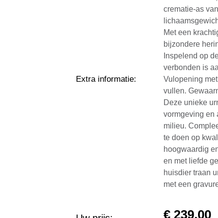
crematie-as van
lichaamsgewich
Met een krachti
bijzondere heri
Inspelend op de
verbonden is aa
Extra informatie
:
Vulopening met 
vullen. Gewaarm
Deze unieke ur
vormgeving en a
milieu. Complee
te doen op kwali
hoogwaardig en 
en met liefde g
huisdier traan 
met een gravur
€
239,00