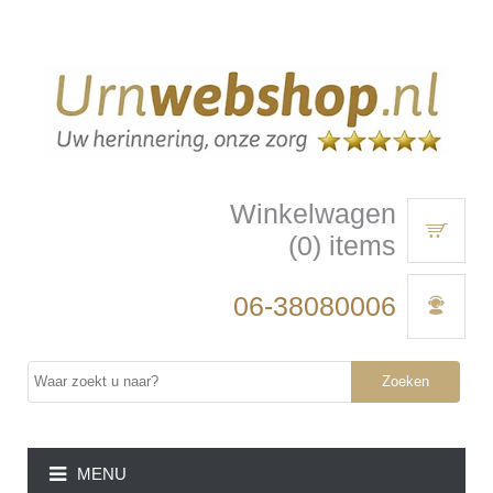
Winkelwagen
(0) items
06-38080006
Zoeken
MENU