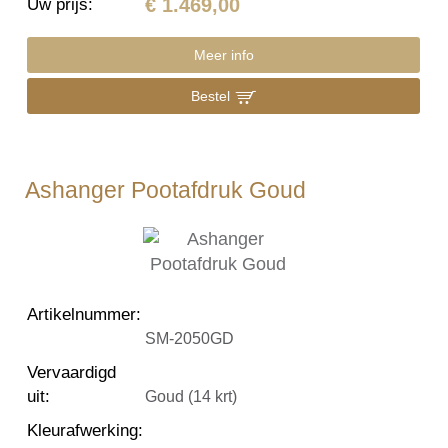
€ 1.469,00
Uw prijs
:
Meer info
Bestel
Ashanger Pootafdruk Goud
Artikelnummer
:
SM-2050GD
Vervaardigd
uit
:
Goud (14 krt)
Kleurafwerking
: