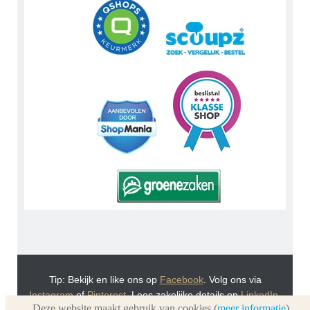
Tip: Bekijk en like ons op
Facebook
. Volg ons via
Instagram
of
Pinterest
. Lees zakelijke details op
LinkedIn
.
Deze website maakt gebruik van cookies (
meer informatie
)