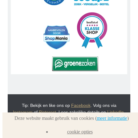
Tip: Bekijk en like ons op
Facebook
. Volg ons via
Instagram
of
Pinterest
. Lees zakelijke details op
LinkedIn
.
Deze website maakt gebruik van cookies (
meer informatie
)
Of bekijk Urnwebshop.nl instructie video's via
You Tube
.
En bezoek ook eens onze VoordeelWebWinkels
cookie opties
Dierenurnwinkel.nl
en
Graflantaarn.nl