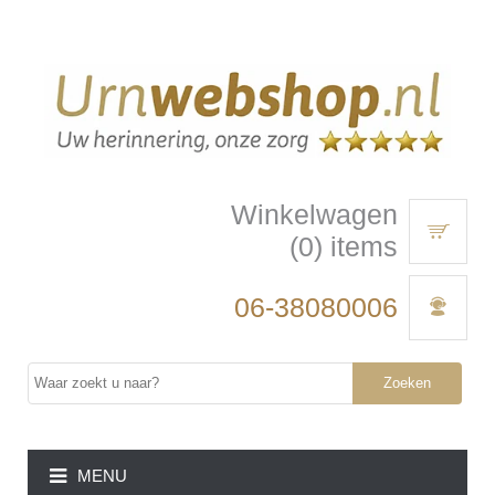
Winkelwagen
(0) items
06-38080006
Zoeken
MENU