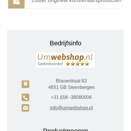
Louter originele kunstenaarsproducten
Bedrijfsinfo
Blauwstraat 63
c
4651 GB Steenbergen
A
+31 (0)6 -38080006
H
info@urnwebshop.nl
Productgroepen