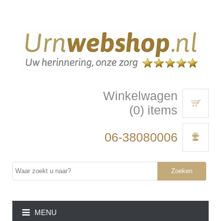
Winkelwagen
(0) items
06-38080006
Zoeken
MENU