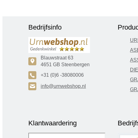
Bedrijfsinfo
Produc
UR
AS
Blauwstraat 63
AS
c
4651 GB Steenbergen
DI
A
+31 (0)6 -38080006
GR
H
info@urnwebshop.nl
GR
Klantwaardering
Bedrij