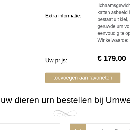
lichaamsgewicht
katten asbeeld 
Extra informatie
:
bestaat uit kle
geruwde urn vor
eenvoudig te o
Winkelwaarde:
€
179,00
Uw prijs:
toevoegen aan favorieten
w dieren urn bestellen bij Urnw