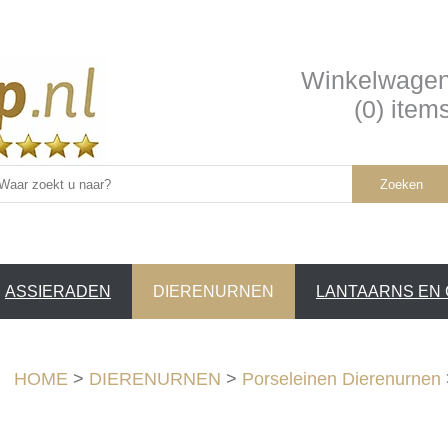
Winkelwage
(0) item
Zoeken
ASSIERADEN
DIERENURNEN
LANTAARNS EN
SERVICE /
❤
HOME
>
DIERENURNEN
>
Porseleinen Dierenurnen