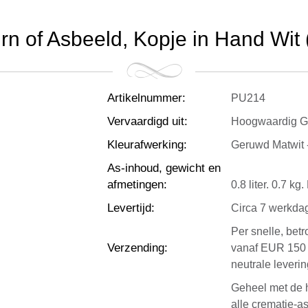
rn of Asbeeld, Kopje in Hand Wit (0
Artikelnummer
:
PU214
Vervaardigd uit
:
Hoogwaardig Gr
Kleurafwerking
:
Geruwd Matwit - 
As-inhoud, gewicht en
afmetingen
:
0.8 liter. 0.7 k
Levertijd
:
Circa 7 werkda
Per snelle, bet
Verzending
:
vanaf EUR 150 
neutrale leverin
Geheel met de h
alle crematie-as