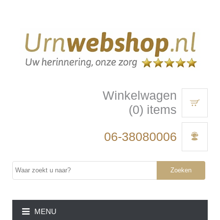
Winkelwagen
(0) items
06-38080006
Zoeken
MENU