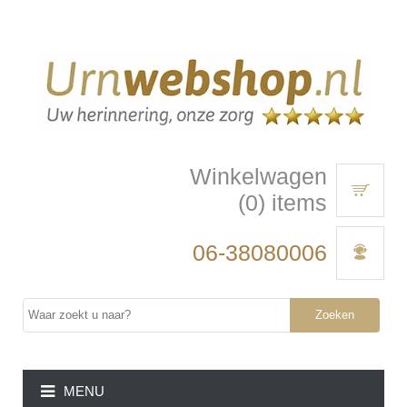
Winkelwagen
(0) items
06-38080006
Zoeken
MENU