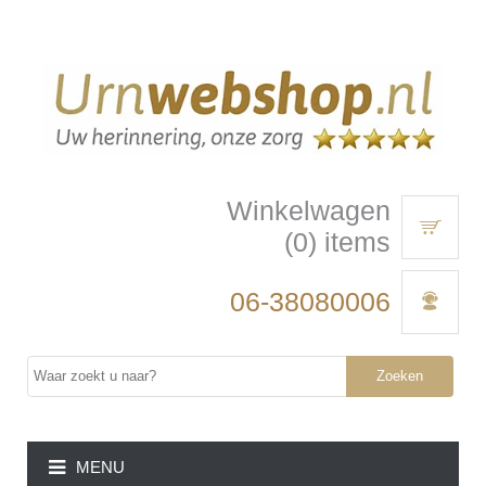
Winkelwagen
(0) items
06-38080006
Zoeken
MENU