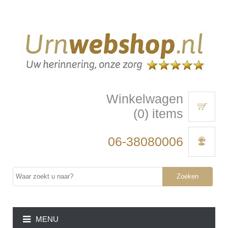
Winkelwagen
(0) items
06-38080006
Zoeken
MENU