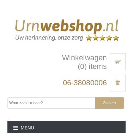
Winkelwagen
(0) items
06-38080006
Zoeken
MENU