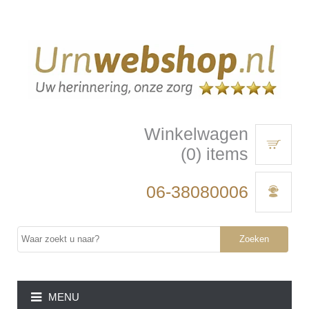
Winkelwagen
(0) items
06-38080006
Zoeken
MENU