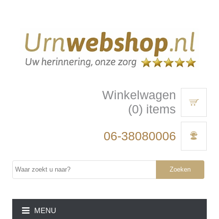
Winkelwagen
(0) items
06-38080006
Zoeken
MENU