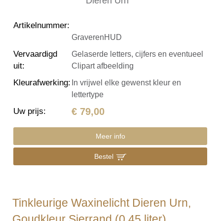
Artikelnummer
:
GraverenHUD
Vervaardigd
Gelaserde letters, cijfers en eventueel
uit
:
Clipart afbeelding
Kleurafwerking
:
In vrijwel elke gewenst kleur en
lettertype
€ 79,00
Uw prijs
:
Meer info
Bestel
Tinkleurige Waxinelicht Dieren Urn,
Goudkleur Sierrand (0.45 liter)