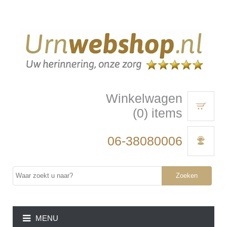
Winkelwagen
(0) items
06-38080006
Zoeken
MENU