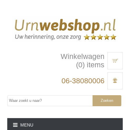
Winkelwagen
(0) items
06-38080006
Zoeken
MENU