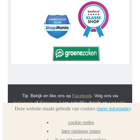
Tip: Bekijk en like ons op
Facebook
. Volg ons via
Instagram
of
Pinterest
. Lees zakelijke details op
LinkedIn
.
Deze website maakt gebruik van cookies (
meer informatie
)
Of bekijk Urnwebshop.nl instructie video's via
You Tube
.
En bezoek ook eens onze VoordeelWebWinkels
cookie opties
Dierenurnwinkel.nl
en
Graflantaarn.nl
later opnieuw tonen
ik ga akkoord met cookies