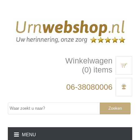
Winkelwagen
(0) items
06-38080006
Zoeken
MENU