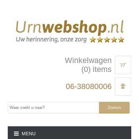
Winkelwagen
(0) items
06-38080006
Zoeken
MENU