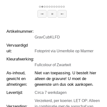
Artikelnummer
:
GravCubKLFD
Vervaardigd
uit
:
Fotoprint via Urnenfolie op Marmer
Kleurafwerking
:
Fullcolour of Zwartwit
As-inhoud,
Niet van toepassing. U bestelt hier
gewicht en
alleen de gravure! U moet de
afmetingen
:
gewenste urn dus ook aankopen.
Levertijd
:
Circa 7 werkdagen
Verzekerd, per koerier. LET OP: Alleen
Verzending
:
in combinatie met de aanschaf van