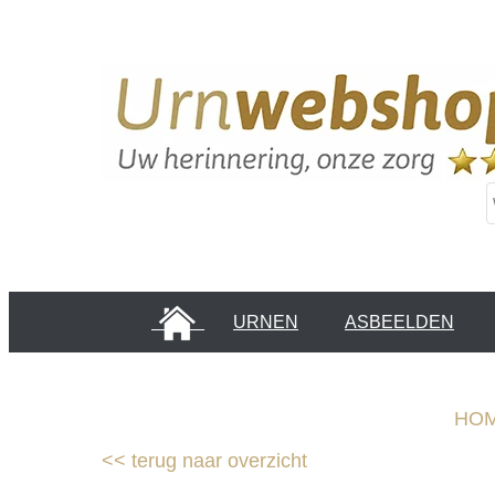
HOME
URNEN
ASBEELDEN
INFORMATIE PAGINA'S
KLANTEN
HO
<<
terug naar overzicht