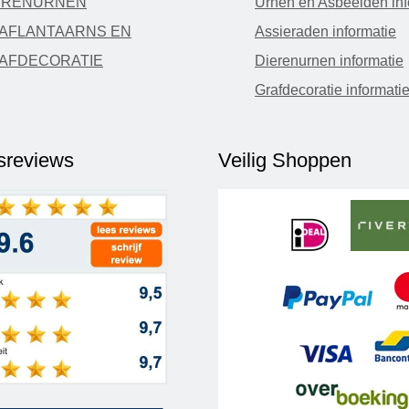
ERENURNEN
Urnen en Asbeelden inf
AFLANTAARNS EN
Assieraden informatie
AFDECORATIE
Dierenurnen informatie
Grafdecoratie informati
fsreviews
Veilig Shoppen