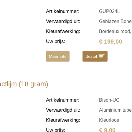
Artikelnummer
:
GUP024L
Vervaardigd uit
:
Geblazen Bohe
Kleurafwerking
:
Bordeaux rood, 
€ 199,00
Uw prijs
:
Meer info
Bestel
ctlijm (18 gram)
Artikelnummer
:
Bison-UC
Vervaardigd uit
:
Aluminium tube,
Kleurafwerking
:
Kleurloos
€ 9,00
Uw prijs
: