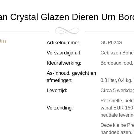
n Crystal Glazen Dieren Urn Borde
Artikelnummer
:
GUP024S
Vervaardigd uit
:
Geblazen Bohe
Kleurafwerking
:
Bordeaux rood, v
As-inhoud, gewicht en
afmetingen
:
0.3 liter, 0.4 k
Levertijd
:
Circa 5 werkda
Per snelle, bet
Verzending
:
vanaf EUR 150 
neutrale leverin
Deze kleine Pr
handgeblazen. H